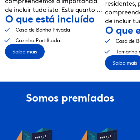
compreendemos a importância
residentes, 
de incluir tudo isto. Este quarto foi
compreende
O que está incluído
desenhado a pensar no teu bem-
de incluir tu
estar, desde a casa de banho
O que e
desenhado 
Casa de Banho Privada
privativa às zonas comuns.
estar, desd
Cozinha Partilhada
Casa de B
privativa à
Saiba mais
Tamanho d
Saiba mais
Somos premiados
View service: Best Private Housing Europe 2024
View service: Best Customer 