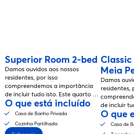
Superior Room 2-bed
Classic
Meia P
Damos ouvidos aos nossos
residentes, por isso
Damos ouvi
compreendemos a importância
residentes, 
de incluir tudo isto. Este quarto foi
compreende
O que está incluído
desenhado a pensar no teu bem-
de incluir tu
estar, desde a casa de banho
O que e
desenhado 
Casa de Banho Privada
privativa às zonas comuns.
estar, desd
Cozinha Partilhada
Casa de B
privativa à