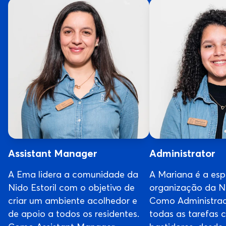
Assistant Manager
Administrator
A Ema lidera a comunidade da
A Mariana é a esp
Nido Estoril com o objetivo de
organização da Ni
criar um ambiente acolhedor e
Como Administrad
de apoio a todos os residentes.
todas as tarefas 