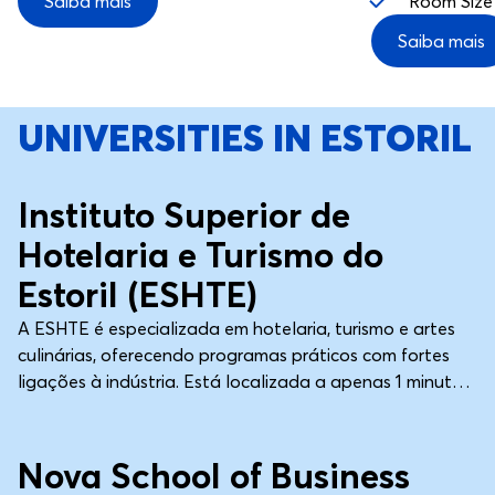
Saiba mais
Room Size
Saiba mais
UNIVERSITIES IN ESTORIL
Lisboa
Universidade
Instituto Superior de
Hotelaria e Turismo do
Estoril (ESHTE)
A ESHTE é especializada em hotelaria, turismo e artes
culinárias, oferecendo programas práticos com fortes
ligações à indústria. Está localizada a apenas 1 minuto
a pé do Nido Estoril, e esta universidade é conhecida
Lisboa
Universidade
por oferecer aos seus alunos oportunidades de
aprendizagem no mundo real em centros turísticos
Nova School of Business
próximos.