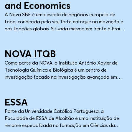
and Economics
A Nova SBE é uma escola de negócios europeia de
topo, conhecida pelo seu forte enfoque na inovação e
nas ligações globais. Situada mesmo em frente à Praia
de Carcavelos, a escola oferece programas de
Lisboa
Universidade
licenciatura e pós-graduação em economia, finanças e
gestão. O seu campus moderno e a sua localização à
NOVA ITQB
beira-mar criam um ambiente de aprendizagem único
Como parte da NOVA, o Instituto António Xavier de
para os alunos.
Tecnologia Química e Biológica é um centro de
investigação focado na investigação avançada em
ciências da vida, química e biotecnologia. O instituto
Lisboa
Universidade
contribui para a formação de novos cientistas e apoia
ideias inovadoras na investigação biológica e química.
ESSA
Parte da Universidade Católica Portuguesa, a
Faculdade de ESSA de Alcoitão é uma instituição de
renome especializada na formação em Ciências da