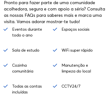
Pronto para fazer parte de uma comunidade
equilíbrio entre os estudos e o teu estilo de vida.
acolhedora, segura e com apoio a sério? Consulta
(Descobre as melhores coisas para fazer,
as nossas FAQs para saberes mais e marca uma
restaurantes e bares em Lisboa.)
visita. Vamos adorar mostrar-te tudo!
Eventos durante
Espaços sociais
todo o ano
Sala de estudo
WiFi super rápido
Cozinha
Manutenção e
comunitária
limpeza do local
Todas as contas
CCTV24/7
incluídas