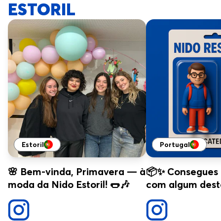
ESTORIL
Estoril
Portugal
🌸 Bem-vinda, Primavera — à
📦✨ Consegues i
moda da Nido Estoril! 🌭🎶
com algum dest