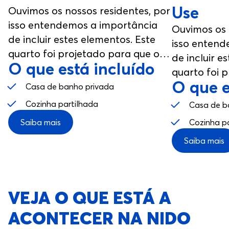
Use
Ouvimos os nossos residentes, por
isso entendemos a importância
Ouvimos os 
de incluir estes elementos. Este
isso entend
quarto foi projetado para que o
de incluir e
O que está incluído
aproveites ao máximo, desde o
quarto foi 
teu estúdio até aos espaços
O que e
aproveites 
Casa de banho privada
comuns.
teu estúdio
Cozinha partilhada
Casa de b
comuns.
Saiba mais
Cozinha p
Saiba mais
VEJA O QUE ESTÁ A
ACONTECER NA NIDO