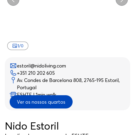
Anterior
Segui
1
/
0
estoril@nidoliving.com
+351 210 202 605
Av. Condes de Barcelona 808, 2765-195 Estoril,
Portugal
ESHTE | 1min walk
Ver os nossos quartos
Nido Estoril