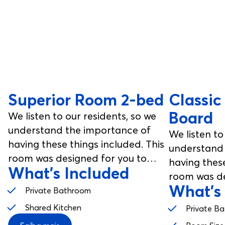
Superior Room 2-bed
Classic
Board
We listen to our residents, so we
understand the importance of
We listen to
having these things included. This
understand 
room was designed for you to
having these
What's Included
enjoy, from your studio room to
room was de
your communal spaces.
What's
enjoy, from
Private Bathroom
your commu
Shared Kitchen
Private B