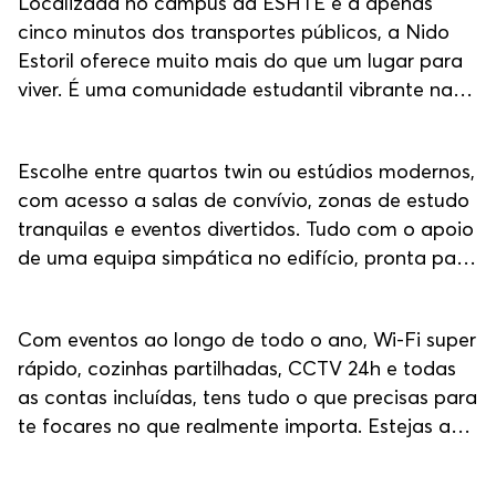
Localizada no campus da ESHTE e a apenas
cinco minutos dos transportes públicos, a Nido
Estoril oferece muito mais do que um lugar para
viver. É uma comunidade estudantil vibrante na
costa de Lisboa, pensada para te ajudar a
crescer.
Escolhe entre quartos twin ou estúdios modernos,
com acesso a salas de convívio, zonas de estudo
tranquilas e eventos divertidos. Tudo com o apoio
de uma equipa simpática no edifício, pronta para
te ajudar a sentires-te em casa desde o primeiro
dia.
Com eventos ao longo de todo o ano, Wi-Fi super
rápido, cozinhas partilhadas, CCTV 24h e todas
as contas incluídas, tens tudo o que precisas para
te focares no que realmente importa. Estejas a
caminho de uma aula ou a explorar Lisboa e as
praias de Cascais, a nossa localização facilita o