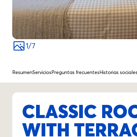
1
/
7
Resumen
Servicios
Preguntas frecuentes
Historias sociale
CLASSIC ROO
WITH TERRA