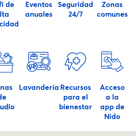
fi de
Eventos
Seguridad
Zonas
lta
anuales
24/7
comunes
ocidad
onas
Lavandería
Recursos
Acceso
de
para el
a la
tudio
bienestar
app de
Nido