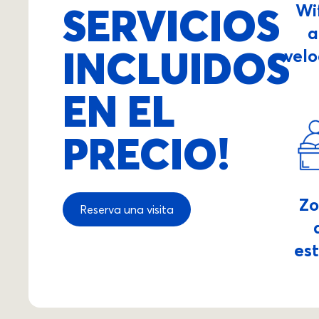
SERVICIOS
Wi
a
INCLUIDOS
vel
EN EL
PRECIO!
Z
Reserva una visita
es