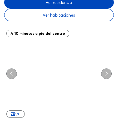
Ver residencia
Ver habitaciones
A 10 minutos a pie del centro
Previo
Próxi
1
/
0