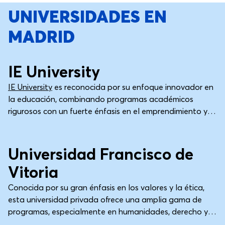
UNIVERSIDADES EN
MADRID
Madrid
Universidad
IE University
IE University
es reconocida por su enfoque innovador en
la educación, combinando programas académicos
rigurosos con un fuerte énfasis en el emprendimiento y
las perspectivas globales. Situada en un rascacielos a
Madrid
Universidad
estrenar en Madrid, atrae a una comunidad estudiantil
diversa de todo el mundo, fomentando un ambiente
Universidad Francisco de
internacional vibrante. La universidad destaca
Vitoria
especialmente por sus programas de negocios y
derecho, diseñados para preparar a los estudiantes
Conocida por su gran énfasis en los valores y la ética,
para roles de liderazgo en un mundo que cambia
esta universidad privada ofrece una amplia gama de
rápidamente.
programas, especialmente en humanidades, derecho y
empresa, fomentando una comunidad muy unida.