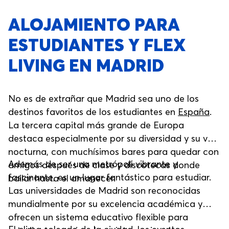
ALOJAMIENTO PARA
ESTUDIANTES Y FLEX
LIVING EN MADRID
No es de extrañar que Madrid sea uno de los
destinos favoritos de los estudiantes en
España
.
La tercera capital más grande de Europa
destaca especialmente por su diversidad y su vida
nocturna, con muchísimos bares para quedar con
Además de ser una metrópoli vibrante y
amigos después de clase y discotecas donde
fascinante, es un lugar fantástico para estudiar.
bailar hasta el amanecer.
Las universidades de Madrid son reconocidas
mundialmente por su excelencia académica y
ofrecen un sistema educativo flexible para