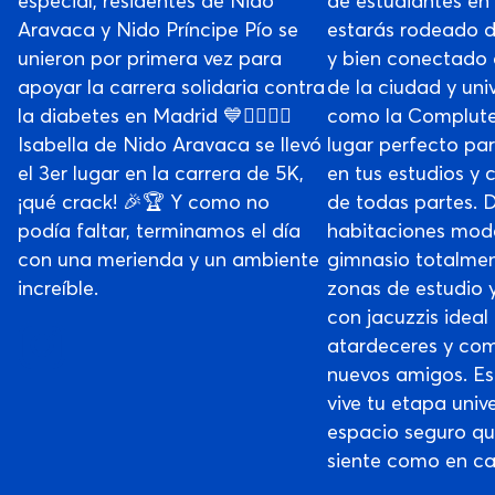
especial, residentes de Nido
de estudiantes en
Aravaca y Nido Príncipe Pío se
estarás rodeado d
unieron por primera vez para
y bien conectado 
apoyar la carrera solidaria contra
de la ciudad y uni
la diabetes en Madrid 💙🏃‍♀️🏃‍♂️
como la Compluten
Isabella de Nido Aravaca se llevó
lugar perfecto pa
el 3er lugar en la carrera de 5K,
en tus estudios y
¡qué crack! 🎉🏆 Y como no
de todas partes. D
podía faltar, terminamos el día
habitaciones mod
con una merienda y un ambiente
gimnasio totalme
increíble.
zonas de estudio 
con jacuzzis ideal
atardeceres y com
nuevos amigos. Est
vive tu etapa unive
espacio seguro qu
siente como en ca