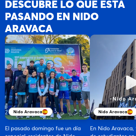
DESCUBRE LO QUE ESTÁ
PASANDO EN NIDO
ARAVACA
Nido Aravaca
Nido Aravaca
El pasado domingo fue un día
En Nido Aravaca, 