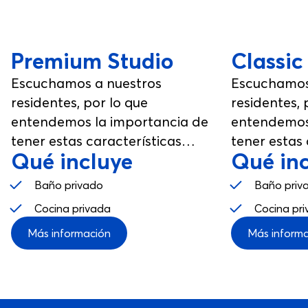
Premium Studio
Classic
Escuchamos a nuestros
Escuchamos
residentes, por lo que
residentes, 
entendemos la importancia de
entendemos
tener estas características
tener estas 
Qué incluye
Qué in
incluidas. Esta habitación ha sido
incluidas. E
diseñada para que la disfrutes,
diseñada par
Baño privado
Baño priv
desde tu propio espacio hasta los
desde tu pr
Cocina privada
Cocina pr
espacios comunes.
espacios c
Más información
Más inform