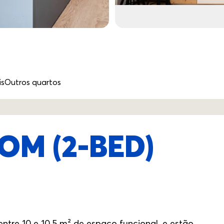
is
Outros quartos
OM (2-BED)
tre 10 e 10,5 m² de espaço funcional, e estão