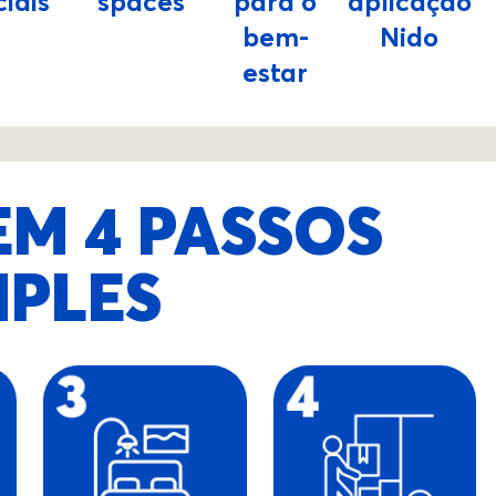
ciais
spaces
para o
aplicação
bem-
Nido
estar
EM 4 PASSOS
MPLES