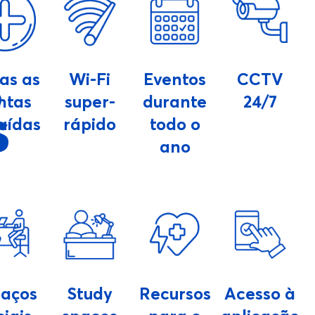
S
as as
Wi-Fi
Eventos
CCTV
ntas
super-
durante
24/7
S
luídas
rápido
todo o
ano
paços
Study
Recursos
Acesso à