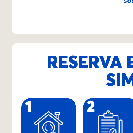
so
RESERVA 
SI