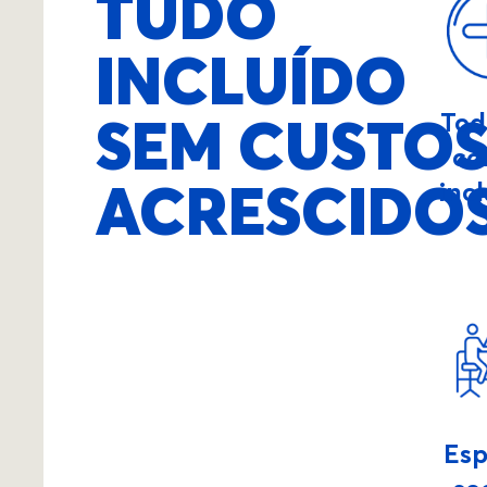
TUDO
INCLUÍDO
SEM CUSTO
Tod
co
ACRESCIDO
inc
Es