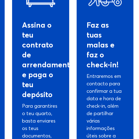
Assina o
Faz as
teu
tuas
contrato
malas e
de
faz o
arrendamento
check-in!
e paga o
Entraremos em
teu
contacto para
confirmar a tua
depósito
data e hora de
Para garantires
check-in, além
o teu quarto,
de partilhar
basta enviares
várias
os teus
informações
documentos,
úteis sobre a