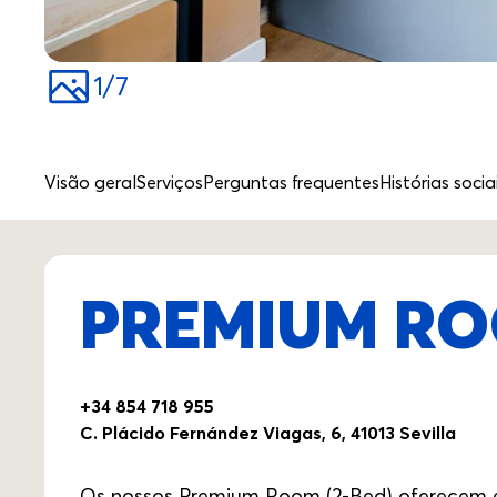
1
/
7
Visão geral
Serviços
Perguntas frequentes
Histórias socia
PREMIUM RO
+34 854 718 955
C. Plácido Fernández Viagas, 6, 41013 Sevilla
Os nossos Premium Room (2-Bed) oferecem en