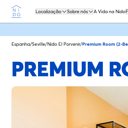
Localização
Sobre nós
A Vida na Nido
F
Nido
Espanha
/
Seville
/
Nido El Porvenir
/
Premium Room (2-Be
PREMIUM R