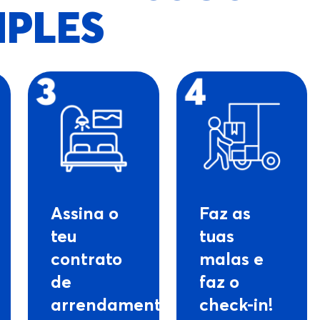
MPLES
Assina o
Faz as
teu
tuas
contrato
malas e
de
faz o
arrendamento
check-in!