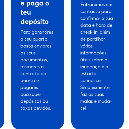
e paga o
Entraremos em
teu
contacto para
confirmar a tua
depósito
data e hora de
Para garantires
check-in, além
o teu quarto,
de partilhar
basta enviares
várias
os teus
informações
documentos,
úteis sobre a
assinares o
mudança e a
contrato do
estadia
quarto e
connosco.
pagares
Simplesmente
quaisquer
faz as tuas
depósitos ou
malas e muda-
taxas devidos.
te!