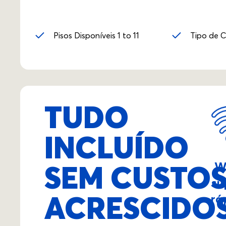
Pisos Disponíveis 1 to 11
Tipo de 
TUDO
INCLUÍDO
SEM CUSTO
W
su
ACRESCIDO
rá