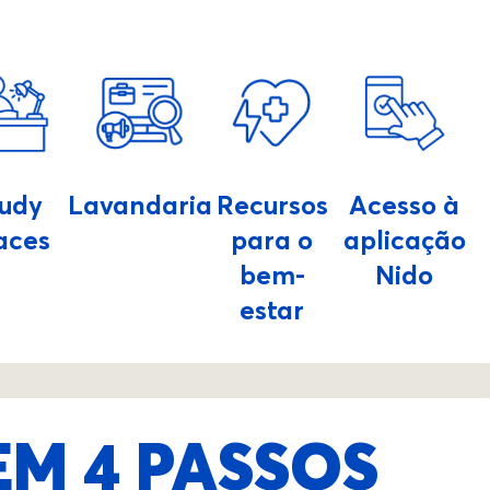
tudy
Lavandaria
Recursos
Acesso à
aces
para o
aplicação
bem-
Nido
estar
EM 4 PASSOS