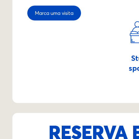
Marca uma visita
S
sp
RESERVA 