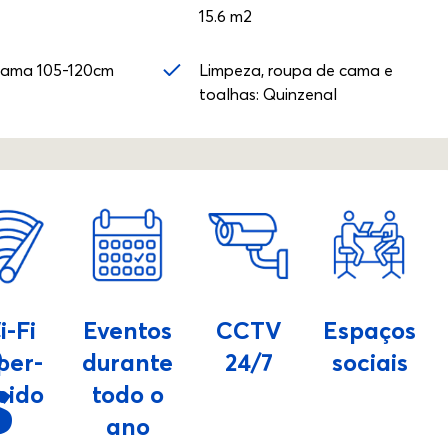
15.6 m2
Cama 105-120cm
Limpeza, roupa de cama e
toalhas: Quinzenal
S
i-Fi
Eventos
CCTV
Espaços
per-
durante
24/7
sociais
S
pido
todo o
ano