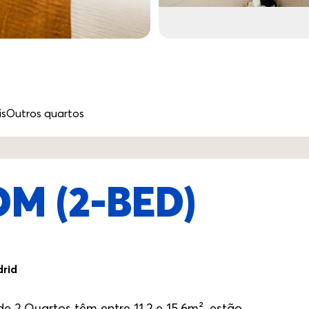
is
Outros quartos
M (2-BED)
drid
 2 Quartos têm entre 11.2 e 15.6m², estão