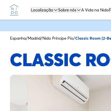
Localização
Sobre nós
A Vida na Nido
F
Nido
Espanha
/
Madrid
/
Nido Príncipe Pío
/
Classic Room (2-B
CLASSIC RO