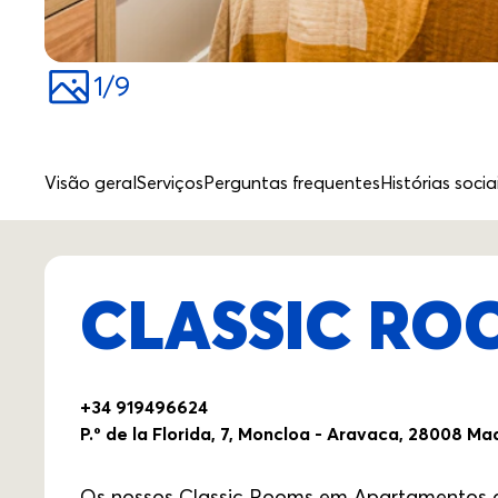
1
/
9
Visão geral
Serviços
Perguntas frequentes
Histórias socia
CLASSIC ROO
+34 919496624
P.º de la Florida, 7, Moncloa - Aravaca, 28008 Ma
Os nossos Classic Rooms em Apartamentos de