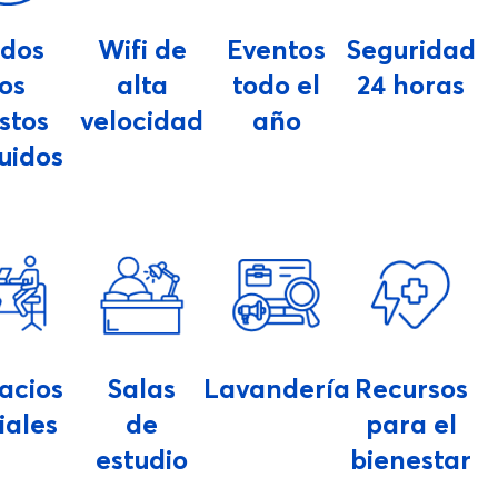
odos
Wifi de
Eventos
Seguridad
los
alta
todo el
24 horas
stos
velocidad
año
luidos
acios
Salas
Lavandería
Recursos
iales
de
para el
estudio
bienestar