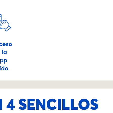
ceso
 la
pp
ido
 4 SENCILLOS