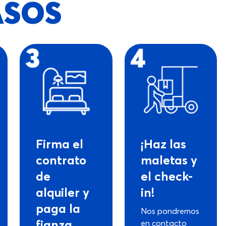
ASOS
Firma el
¡Haz las
contrato
maletas y
de
el check-
alquiler y
in!
paga la
Nos pondremos
fianza
en contacto