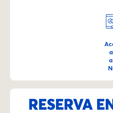
Ac
a
a
N
RESERVA EN