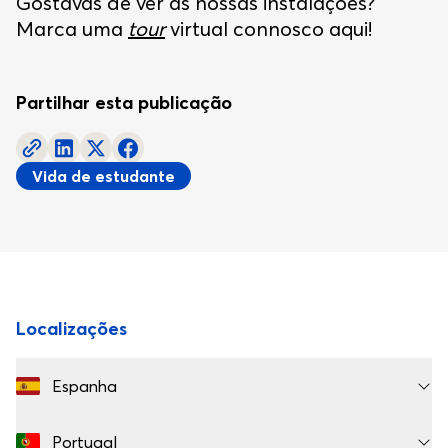
Gostavas de ver as nossas instalações?
Marca uma
tour
virtual connosco aqui!
Partilhar esta publicação
Vida de estudante
Rodapé
Localizações
Espanha
Portugal