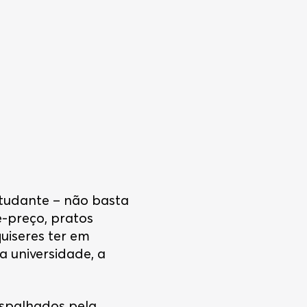
studante – não basta
-preço, pratos
uiseres ter em
a universidade, a
 espalhados pela