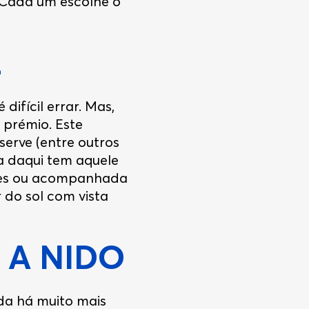
 Cada um escolhe o
E
difícil errar. Mas,
 prémio. Este
serve (entre outros
la daqui tem aquele
umes ou acompanhada
do sol com vista
 A NIDO
da há muito mais