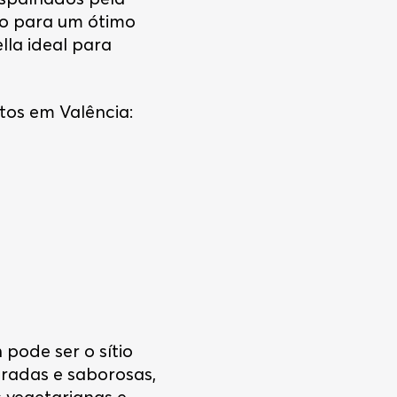
do para um ótimo
la ideal para
tos em Valência:
pode ser o sítio
bradas e saborosas,
s vegetarianas e