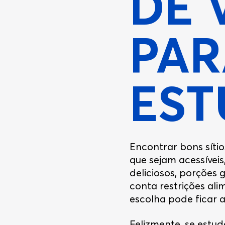
DE 
PAR
EST
Encontrar bons síti
que sejam acessívei
deliciosos, porções 
conta restrições ali
escolha pode ficar 
Felizmente, se estud