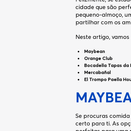
cidade que são perf
pequeno-almoço, um 
partilhar com os am
Neste artigo, vamos 
Maybean
Orange Club
Bocadella Tapas da 
Mercabañal
El Trompo Paella Ho
MAYBE
Se procuras comida 
certo para ti. As op
perfeitas para uma r