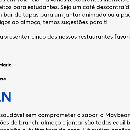
eitos para estudantes. Seja um café descontraí
bar de tapas para um jantar animado ou a pael
igos ao almoço, temos sugestões para ti.
apresentar cinco dos nossos restaurantes favori
Mario
use
AN
saudável sem comprometer o sabor, o Maybean 
ções de brunch, almoço e jantar são todas equili
efeição nutritiva fora de casa. Há muitas opçõe