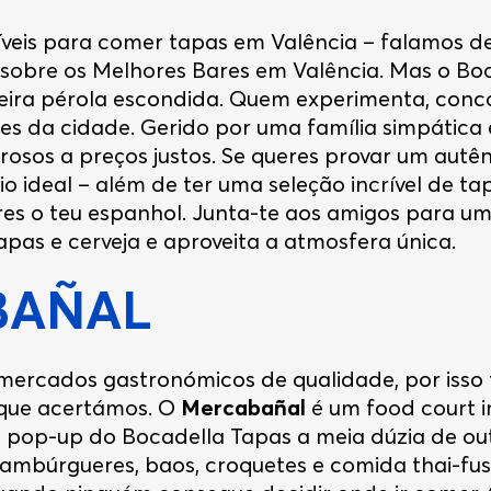
ríveis para comer tapas em Valência – falamos de
o sobre os Melhores Bares em Valência. Mas o Bo
ira pérola escondida. Quem experimenta, conco
es da cidade. Gerido por uma família simpática 
rosos a preços justos. Se queres provar um autê
io ideal – além de ter uma seleção incrível de tap
res o teu espanhol. Junta-te aos amigos para um
pas e cerveja e aproveita a atmosfera única.
BAÑAL
mercados gastronómicos de qualidade, por isso fo
que acertámos. O
Mercabañal
é um food court i
pop-up do Bocadella Tapas a meia dúzia de out
ambúrgueres, baos, croquetes e comida thai-fusio