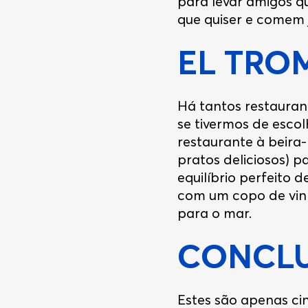
para levar amigos q
que quiser e comem 
EL TRO
Há tantos restaurant
se tivermos de escol
restaurante à beira
pratos deliciosos) p
equilíbrio perfeito
com um copo de vinh
para o mar.
CONCLU
Estes são apenas ci