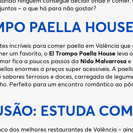
uando ninguém consegue decidir onde ir comer.
juntos – o que há para não gostar?
MPO PAELLA HOUS
es incríveis para comer paella em Valência que é 
her um favorito, o
El Trompo Paella House
leva o
-mar fica a poucos passos da
Nido Malvarrosa
e 
aellas enormes a preços super acessíveis. A pael
 de sabores terrosos e doces, carregada de leg
o. Perfeito para um encontro romântico ao pôr 
SÃO: ESTUDA COM
nco dos melhores restaurantes de Valência – ain