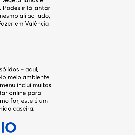
Podes ir lá jantar
mesmo ali ao lado,
Fazer em Valência
lidos – aqui,
elo meio ambiente.
menu inclui muitas
ar online para
mo for, este é um
ida caseira.
IO