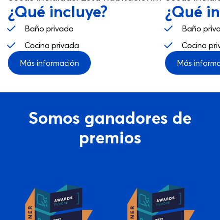
¿Qué incluye?
¿Qué in
fue diseñada para que la
fue diseñad
disfrutes, desde tu estudio hasta
disfrutes, d
Baño privado
Baño priv
los espacios comunes.
los espacio
Cocina privada
Cocina pr
Más información
Más inform
Somos ganadores de
premios
View service: Best Private Housing Europe 2024
View service: Best Customer 