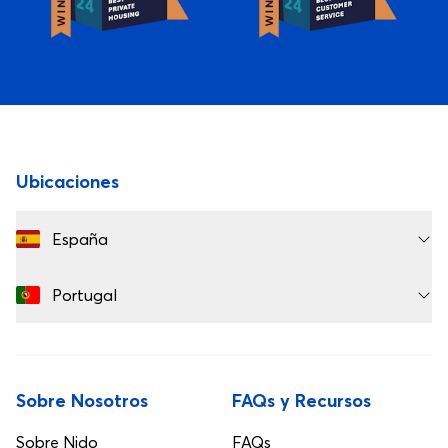
Best Private Housing Europe 2024
Best Customer S
Pie de página
Ubicaciones
España
Portugal
Sobre Nosotros
FAQs y Recursos
Sobre Nido
FAQs