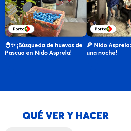
Porto
Porto
🐣✨ ¡Búsqueda de huevos de
🍕 Nido Asprela:
Pascua en Nido Asprela!
una noche!
QUÉ VER Y HACER