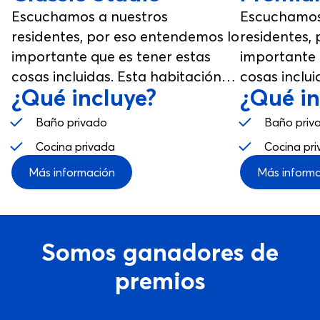
Escuchamos a nuestros
Escuchamos
residentes, por eso entendemos lo
residentes,
importante que es tener estas
importante 
cosas incluidas. Esta habitación
cosas inclui
¿Qué incluye?
¿Qué in
fue diseñada para que la
fue diseñad
disfrutes, desde tu estudio hasta
disfrutes, d
Baño privado
Baño priv
los espacios comunes.
los espacio
Cocina privada
Cocina pr
Más información
Más inform
Somos ganadores de
premios