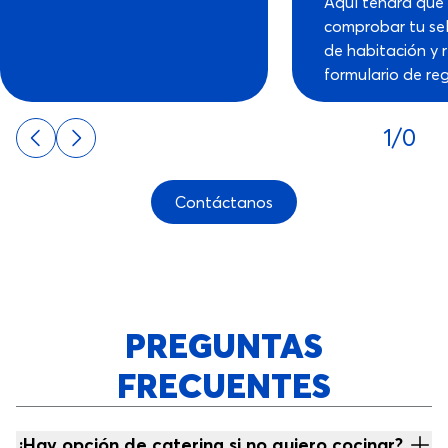
Aquí tendrá que 
comprobar tu se
de habitación y r
formulario de reg
1/0
Contáctanos
PREGUNTAS
FRECUENTES
¿Hay opción de catering si no quiero cocinar?