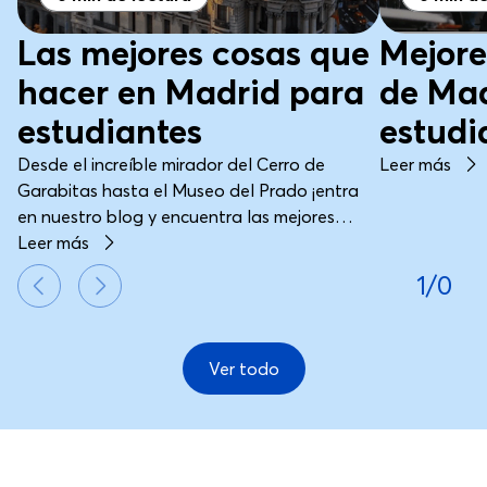
Las mejores cosas que
Mejore
hacer en Madrid para
de Mad
estudiantes
estudi
Desde el increíble mirador del Cerro de
Leer más
Garabitas hasta el Museo del Prado ¡entra
en nuestro blog y encuentra las mejores
cosas que hacer en Madrid para estudiantes!
Leer más
1/0
Ver todo
Pie de página